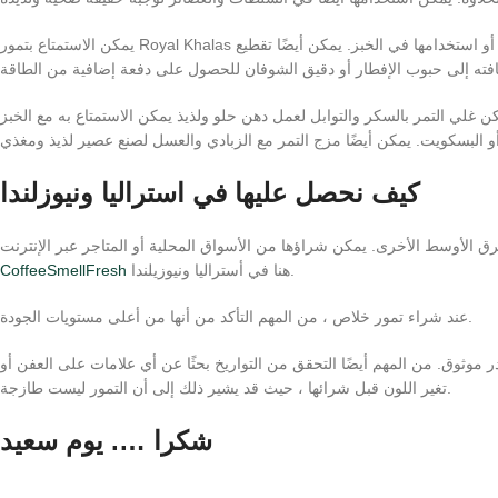
يمكن الاستمتاع بتمور Royal Khalas بعدة طرق. يمكن تناولها كوجبة خفيفة ، أو إضافتها إلى العصائر أو السلطات ، أو استخدامها في الخبز. يمكن أيضًا تقطيع
ن غلي التمر بالسكر والتوابل لعمل دهن حلو ولذيذ يمكن الاستمتاع به مع الخبز
كيف نحصل عليها في استراليا ونيوزلندا
 الأوسط الأخرى. يمكن شراؤها من الأسواق المحلية أو المتاجر عبر الإنترنت
هنا في أستراليا ونيوزيلندا.
CoffeeSmellFresh
عند شراء تمور خلاص ، من المهم التأكد من أنها من أعلى مستويات الجودة.
ثوق. من المهم أيضًا التحقق من التواريخ بحثًا عن أي علامات على العفن أو
تغير اللون قبل شرائها ، حيث قد يشير ذلك إلى أن التمور ليست طازجة.
شكرا …. يوم سعيد