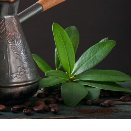
How to make Saudi Coffee
ملكة التمور
Queen Of Dates
Exploring dates’ health advantages
Recent Comments
No comments to show.
Archives
June 2023
April 2023
March 2023
February 2023