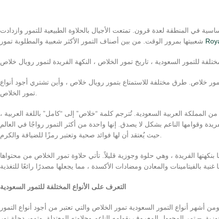
سية في المنطقة لعدة قرون. تمتعت الأجيال بالحلاوة الطبيعية للتمور وازدادت
Roya
شعبيتها بمرور الوقت. من بين أصناف التمور الأكثر شعبية والمطلوبة تمور
تمور خلاص. طرق مختلفة للاستمتاع بتمور رويال خلاص ، وأين تشتري أجود أنواع
تمور الخلاص.
من المملكة العربية السعودية. تُترجم كلمة “خلاص” إلى “كامل” باللغة العربية ،
فريدة وقوامها الناعم بشكل لا يصدق. إنها واحدة من أكثر التمور رواجًا في العالم
حيث يُعتقد أن لها فوائد صحية وتعتبر رمزًا للضيافة والكرم.
نكهتها الفريدة ، وهي حلوة وجوزية قليلاً. تأتي حلاوة تمور الخلاص من محتواها
التعرف على الأنواع المختلفة للتمور السعودية
ومن أشهر أنواع التمور السعودية تمور الخلاص والتي تعتبر من أجود أنواع التمور
لجوزية. – تمر المجهول المعروف بقوامه الناعم وحلاوته المعتدلة. وتمور دجلة نور