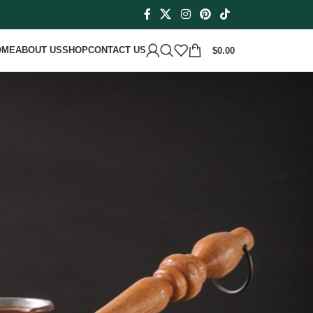
OME
ABOUT US
SHOP
CONTACT US
$
0.00
Search
Search
Recent Posts
Sweet Delight: Saudi’s Juicy Khlas Dates!