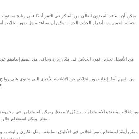
يمكن أن يساعد المحتوى العالي من السكر في التمر أيضًا على زيادة مستويا
حماية الجسم من أضرار الجذور الحرة. يمكن أن يساعد تناول تمور الخلاص 
من الأفضل تخزين تمور الخلاص في مكان بارد وجاف. من المهم إبعادهم عن 
من المهم أيضًا إبعاد تمور الخلاص عن الأطعمة الأخرى التي تحتوي على روائ
كنت بحاجة إلى تخزين التمور لفترة طويلة ، يمكنك تجميدها للحفاظ على نضارتها.
ور الخلاص متعددة الاستخدامات بشكل لا يصدق ويمكن استخدامها في مجموعة 
الخبز. يمكن استخدام حلاوة التمر لإضافة طبقة إضافية من النكهة إلى الكعك والبسكويت والحلويات الأخرى.
يمكن أيضًا استخدام تمور الخلاص في الأطباق المالحة ، مثل الكاري واليخنات و
لمسة من الحلاوة. يمكن استخدامها أيضًا في السلطات والعصائر لوجبة خفيفة صحية ولذيذة.