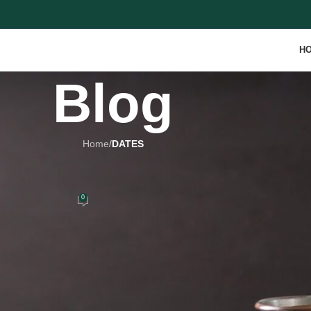
H
Blog
Home
/
DATES
ATES
ملكة ال
0
On March 1, 2023