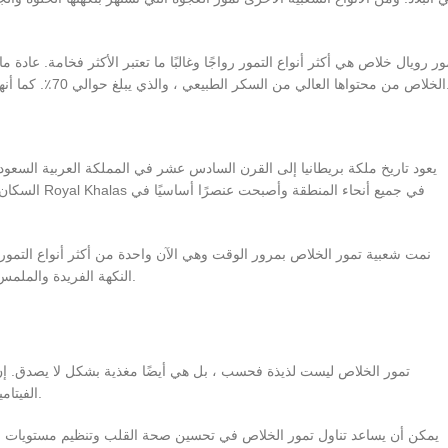
ور رويال خلاص هي أكثر أنواع التمور رواجًا وغالبًا ما تعتبر الأكثر فخامة. عادة 
ية بالفيتامينات والمعادن ومضادات الأكسدة ، مما يجعلها مصدرًا رائعًا للتغذية.
يعود تاريخ ملكة بريطانيا إلى القرن السادس عشر في المملكة العربية السع
السكان المحل
نمت شعبية تمور الخلاص بمرور الوقت وهي الآن واحدة من أكثر أنواع التمور رواج
النكهة الفريدة والملمس الفريد لتمور الخلاص جعلتها مفضلة لدى عشاق الطعام والخبراء على حدٍ سواء.
تمور الخلاص ليست لذيذة فحسب ، بل هي أيضًا مغذية بشكل لا يصدق. إن ا
الفيتامينات والمعادن ومضادات الأكسدة الموجودة في التمر تجعلها مصدرًا رائعًا للتغذية.
يمكن أن يساعد تناول تمور الخلاص في تحسين صحة القلب وتنظيم مستويات السكر 