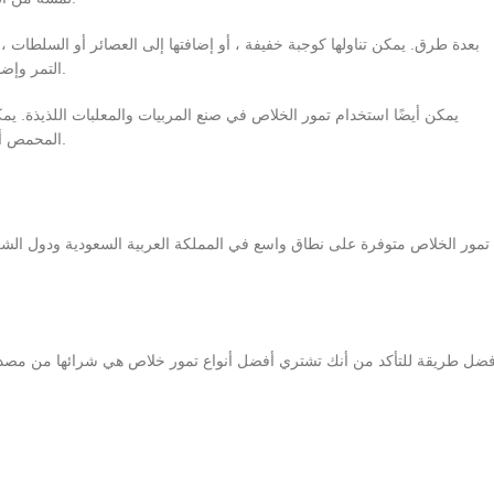
التمر وإضافته إلى حبوب الإفطار أو دقيق الشوفان للحصول على دفعة إضافية من الطاقة.
يمكن أيضًا استخدام تمور الخلاص في صنع المربيات والمعلبات اللذيذة. يمك
المحمص أو البسكويت. يمكن أيضًا مزج التمر مع الزبادي والعسل لصنع عصير لذيذ ومغذي.
تمور الخلاص متوفرة على نطاق واسع في المملكة العربية السعودية ودول الشرق
فضل طريقة للتأكد من أنك تشتري أفضل أنواع تمور خلاص هي شرائها من مصدر مو