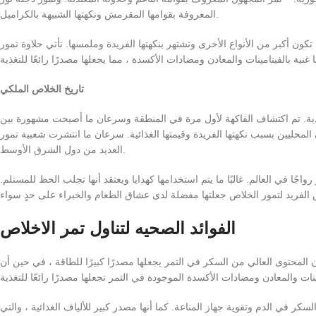
المعروفة بقوامها المقرمش ونكهتها الشبيهة بالكراميل.
ما تكون أكبر من الأنواع الأخرى وتشتهر بنكهتها الفريدة وملمسها. تأتي حلاوة تمور
تاريخ الخلاص الملكي
ودية. تم اكتشاف الفاكهة لأول مرة في المنطقة وسرعان ما أصبحت مشهورة بين
يين بسبب نكهتها الفريدة وقيمتها الغذائية. سرعان ما انتشرت شعبية تمور Royal Khalas في جميع أنحاء المنطقة وأصبحت عنصرًا أساسيًا في
العديد من دول الشرق الأوسط.
ًا في العالم. غالبًا ما يتم استخدامها كهدايا ويعتقد أنها تجلب الحظ للمستلم.
الفوائد الصحيه لتناول تمر الاخلاص
لمحتوى العالي من السكر في التمر يجعلها مصدرًا كبيرًا للطاقة ، في حين أن
في الدم وتقوية جهاز المناعة. كما أنها مصدر كبير للألياف الغذائية ، والتي