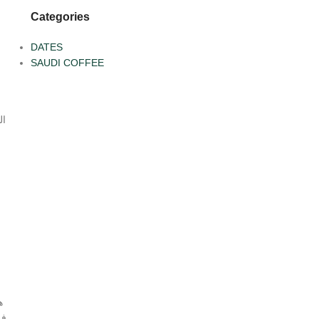
Categories
DATES
SAUDI COFFEE
ال
ه
في