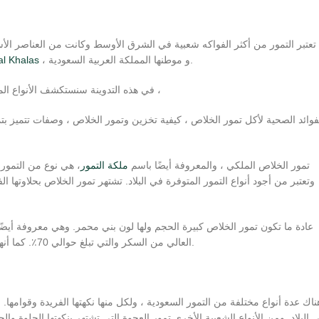
تعتبر التمور من أكثر الفواكه شعبية في الشرق الأوسط وكانت من العناصر الأسا
، و موطنها المملكة العربية السعودية.
l Khalas
في هذه التدوينة سنستكشف الأنواع المختلفة للتمور السعودية ، تاريخ تمور الخلاص ، النكهة الفريدة لتمور رويال خلاص ،
فوائد الصحية لأكل تمور الخلاص ، كيفية تخزين وتمور الخلاص ، وصفات تتميز ب
تمور الخلاص الملكي ، والمعروفة أيضًا باسم
ملكة التمور
، هي نوع من التمور 
وتعتبر من أجود أنواع التمور المتوفرة في البلاد. تشتهر تمور الخلاص بحلاوتها ال
عادة ما تكون تمور الخلاص كبيرة الحجم ولها لون بني محمر. وهي معروفة أيضًا ب
العالي من السكر والتي تبلغ حوالي 70٪. كما أنها غنية بالفيتامينات والمعادن ومضادات الأكسدة ، مما يجعلها مصدرًا رائعًا للتغذية.
ناك عدة أنواع مختلفة من التمور السعودية ، ولكل منها نكهتها الفريدة وقوامها. 
 البلاد. ومن الأنواع الشعبية الأخرى تمور العجوة التي تشتهر بنكهتها الحلوة وا