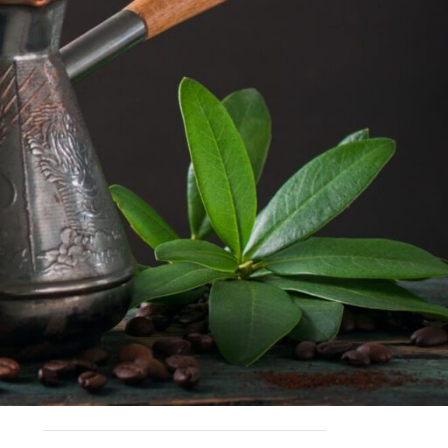
How to make Saudi Coffee
ملكة التمور
Queen Of Dates
Exploring dates’ health advantages
Recent Comments
No comments to show.
Archives
June 2023
April 2023
March 2023
February 2023