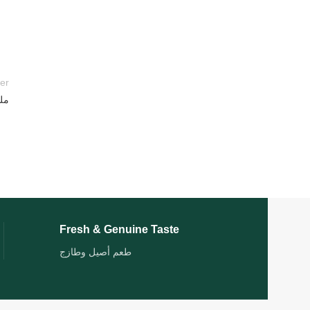
er
ملك
Fresh & Genuine Taste
طعم أصيل وطازج