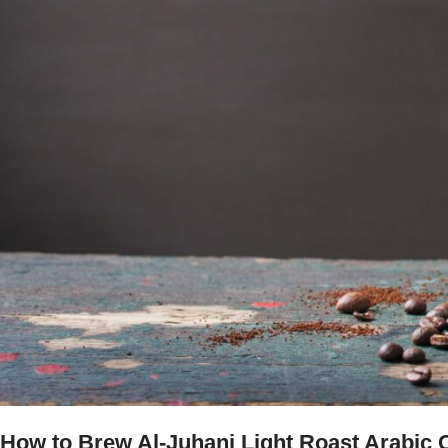
المكونات
:
How to Brew Al-Juhani Light Roast Arabic C