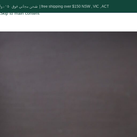
Skip to navigation
شحن مجاني فوق ١٥٠ دولار | free shipping over $150 NSW , VIC , ACT
Skip to main content
SAUDI
How to make
Posted by
ade