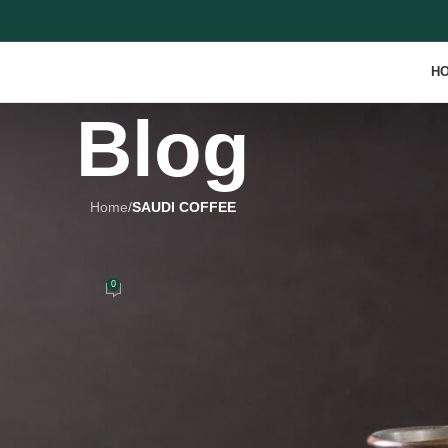
H
Blog
Home
/
SAUDI COFFEE
 COFFEE
 Saudi Coffee
0
l
On April 9, 2023