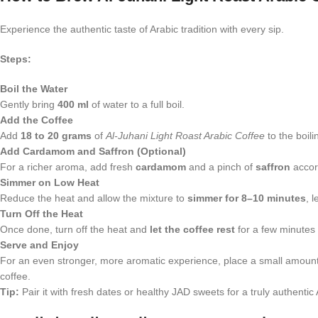
Experience the authentic taste of Arabic tradition with every sip.
Steps:
Boil the Water
Gently bring
400 ml
of water to a full boil.
Add the Coffee
Add
18 to 20 grams
of
Al-Juhani Light Roast Arabic Coffee
to the boili
Add Cardamom and Saffron (Optional)
For a richer aroma, add fresh
cardamom
and a pinch of
saffron
accor
Simmer on Low Heat
Reduce the heat and allow the mixture to
simmer for 8–10 minutes
, l
Turn Off the Heat
Once done, turn off the heat and
let the coffee rest
for a few minutes 
Serve and Enjoy
For an even stronger, more aromatic experience, place a small amoun
coffee.
Tip:
Pair it with fresh dates or healthy JAD sweets for a truly authenti