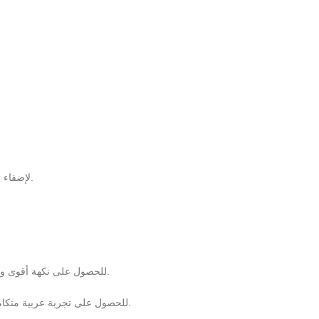
لإضفاء نكهة أغنى ورائحة أطيب، أضف الهيل الطازج وقليل من الزعفران حسب الرغبة.
داخل الترمس قبل سكب القهوة.
للحصول على نكهة أقوى وأ
للحصول على تجربة عربية متكاملة، ينصح بتقديم القهوة مع التمور الطازجة أو الحلويات الصحية من منتجات جاد.