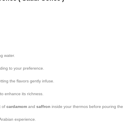
ng water.
ding to your preference.
etting the flavors gently infuse.
to enhance its richness.
t of
cardamom
and
saffron
inside your thermos before pouring the
c Arabian experience.