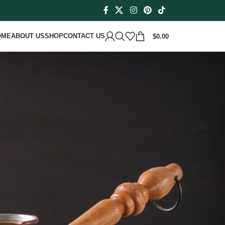
OME
ABOUT US
SHOP
CONTACT US
$
0.00
Search
Search
Recent Posts
Sweet Delight: Saudi’s Juicy Khlas Dates!